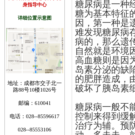
糖尿病是一种
身指导中心
糖为基本特征
详细位置示意图
因，第一种是
难发现糖尿病
病的，那么遗传
自然就是环境
高血糖则是因
岛素分泌的缺
的肥胖造成，
地址：成都市交子北一
破坏了胰岛素
路88号10楼1026号
邮编：610041
糖尿病一般不
控制来得到缓
电话：028--85596617
治疗为辅。预
028--85553106