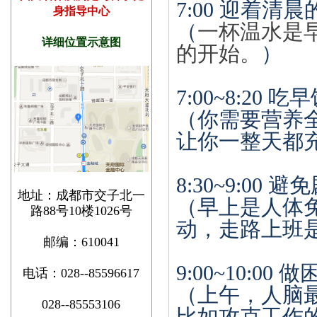
7:00
迎着清晨
身指导中心
（
一杯温水是
详细位置示意图
的开
始。
）
7:00~8:20
吃早
（你需要营养
让你一整天都
8:30~9:00
避免
地址：成都市交子北一
（早上是人体
路88号10楼1026号
动，走路上班
邮编：610041
9:00~10:00
做
电话：028--85596617
（上午，人脑
028--85553106