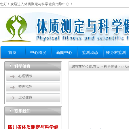
您好！欢迎进入体质测定与科学健身指导中心 ！
首页
中心概况
新闻中心
监测动态
矮身材监测
科学健身
您当前的位置:
首页
>
科学健身
>
运动
心理调节
营养指导
运动健身
联系我们
四川省体质测定与科学健