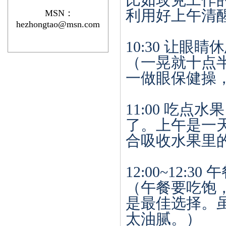
比如攻克工作
利用好上午清
MSN：
hezhongtao@msn.com
10:30
让眼睛休
（一晃就十点
一做眼保健操
11:00
吃点水果
了。上午是一
合吸收水果里
12:00~12:30
午
（午餐要吃饱
是最佳选择。
太油腻
。）